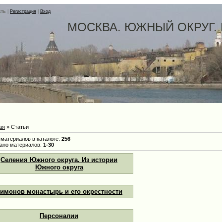
сть
|
Регистрация
|
Вход
МОСКВА. ЮЖНЫЙ ОКРУГ.
ая
»
Статьи
 материалов в каталоге
:
256
ано материалов
:
1-30
Селения Южного округа. Из истории
Южного округа
имонов монастырь и его окрестности
Персоналии