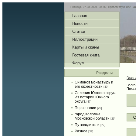
Пятница, 07.08.2026, 00:36 |
Приветствую Вас
Го
Главная
Новости
Статьи
Иллюстрации
Карты и сканы
Гостевая книга
Форум
Разделы
Главн
Симонов монастырь и
Всего
его окрестности
[40]
Показ
Селения Южного округа.
Из истории Южного
округа
[47]
Персоналии
[20]
город Коломна
С
Московской области
[26]
Путеводители
[27]
Разное
[39]